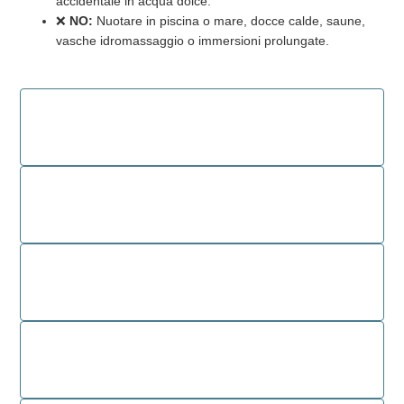
accidentale in acqua dolce.
❌
NO:
Nuotare in piscina o mare, docce calde, saune,
vasche idromassaggio o immersioni prolungate.