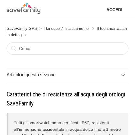
ACCEDI
SaveFamily GPS
Hai dubbi? Ti aiutiamo noi
Il tuo smartwatch
in dettaglio
Articoli in questa sezione
Aggiornamento dell'app Spotify sul tuo SaveFamily
Caratteristiche di resistenza all'acqua degli orologi
SaveFamily
Il dispositivo non si connette a Internet.
L'orologio può entrare in contatto con prodotti chimici?
Tutti gli smartwatch sono certificati IP67, resistenti
all'immersione accidentale in acqua dolce fino a 1 metro
Quali precauzioni devo prendere con il caldo e il sole?