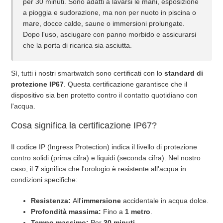
per 30 minuti. Sono adatti a lavarsi le mani, esposizione
a pioggia e sudorazione, ma non per nuoto in piscina o
mare, docce calde, saune o immersioni prolungate.
Posso nuotare o fare la doccia con l'orologio?
Dopo l'uso, asciugare con panno morbido e assicurarsi
che la porta di ricarica sia asciutta.
Cosa devo fare se la batteria è molto scarica?
Sì, tutti i nostri smartwatch sono certificati con lo
standard di
C'è qualche rischio nel caricare l'orologio?
protezione IP67
. Questa certificazione garantisce che il
dispositivo sia ben protetto contro il contatto quotidiano con
Per quanto tempo devo caricare l'orologio?
l'acqua.
Cosa significa la certificazione IP67?
Posso usare un caricabatterie con amperaggio più alto (es.
5V/1.5A o superiore)?
Il codice IP (Ingress Protection) indica il livello di protezione
contro solidi (prima cifra) e liquidi (seconda cifra). Nel nostro
Quale caricabatterie devo usare per il mio SaveWatch?
caso, il
7
significa che l'orologio è resistente all'acqua in
condizioni specifiche:
Vedi altro
Resistenza:
All'
immersione
accidentale in acqua dolce.
Profondità massima:
Fino a
1 metro
.
Tempo massimo:
Per
30 minuti
.