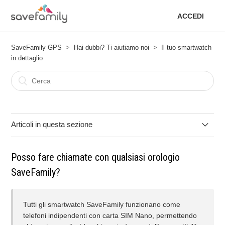
ACCEDI
SaveFamily GPS
Hai dubbi? Ti aiutiamo noi
Il tuo smartwatch
in dettaglio
Articoli in questa sezione
Aggiornamento dell'app Spotify sul tuo SaveFamily
Posso fare chiamate con qualsiasi orologio
SaveFamily?
Il dispositivo non si connette a Internet.
L'orologio può entrare in contatto con prodotti chimici?
Tutti gli smartwatch SaveFamily funzionano come
telefoni indipendenti con carta SIM Nano, permettendo
Quali precauzioni devo prendere con il caldo e il sole?