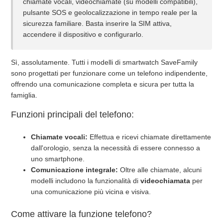
chiamate vocali, videochiamate (su modelli compatibili),
pulsante SOS e geolocalizzazione in tempo reale per la
sicurezza familiare. Basta inserire la SIM attiva,
Posso nuotare o fare la doccia con l'orologio?
accendere il dispositivo e configurarlo.
Cosa devo fare se la batteria è molto scarica?
Sì, assolutamente. Tutti i modelli di smartwatch SaveFamily
sono progettati per funzionare come un telefono indipendente,
C'è qualche rischio nel caricare l'orologio?
offrendo una comunicazione completa e sicura per tutta la
famiglia.
Per quanto tempo devo caricare l'orologio?
Funzioni principali del telefono:
Posso usare un caricabatterie con amperaggio più alto (es.
5V/1.5A o superiore)?
Chiamate vocali:
Effettua e ricevi chiamate direttamente
dall'orologio, senza la necessità di essere connesso a
uno smartphone.
Quale caricabatterie devo usare per il mio SaveWatch?
Comunicazione integrale:
Oltre alle chiamate, alcuni
modelli includono la funzionalità di
videochiamata
per
Vedi altro
una comunicazione più vicina e visiva.
Come attivare la funzione telefono?