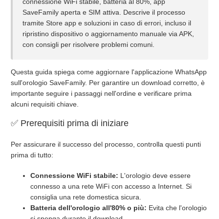
connessione WiFi stabile, batteria al 80%, app
SaveFamily aperta e SIM attiva. Descrive il processo
tramite Store app e soluzioni in caso di errori, incluso il
Posso nuotare o fare la doccia con l'orologio?
ripristino dispositivo o aggiornamento manuale via APK,
con consigli per risolvere problemi comuni.
Cosa devo fare se la batteria è molto scarica?
Questa guida spiega come aggiornare l'applicazione WhatsApp
C'è qualche rischio nel caricare l'orologio?
sull'orologio SaveFamily. Per garantire un download corretto, è
importante seguire i passaggi nell'ordine e verificare prima
Per quanto tempo devo caricare l'orologio?
alcuni requisiti chiave.
✅ Prerequisiti prima di iniziare
Posso usare un caricabatterie con amperaggio più alto (es.
5V/1.5A o superiore)?
Per assicurare il successo del processo, controlla questi punti
prima di tutto:
Quale caricabatterie devo usare per il mio SaveWatch?
Connessione WiFi stabile:
L'orologio deve essere
Vedi altro
connesso a una rete WiFi con accesso a Internet. Si
consiglia una rete domestica sicura.
Batteria dell'orologio all'80% o più:
Evita che l'orologio
si spenga durante il download.