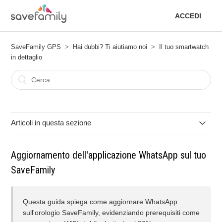
ACCEDI
SaveFamily GPS
Hai dubbi? Ti aiutiamo noi
Il tuo smartwatch
in dettaglio
Articoli in questa sezione
Aggiornamento dell'app Spotify sul tuo SaveFamily
Aggiornamento dell'applicazione WhatsApp sul tuo
SaveFamily
Il dispositivo non si connette a Internet.
L'orologio può entrare in contatto con prodotti chimici?
Questa guida spiega come aggiornare WhatsApp
sull'orologio SaveFamily, evidenziando prerequisiti come
Quali precauzioni devo prendere con il caldo e il sole?