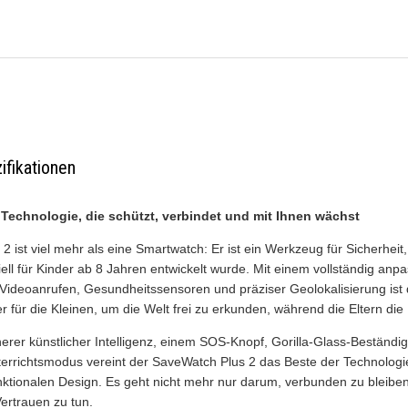
ifikationen
Technologie, die schützt, verbindet und mit Ihnen wächst
2 ist viel mehr als eine Smartwatch: Er ist ein Werkzeug für Sicherhei
ell für Kinder ab 8 Jahren entwickelt wurde. Mit einem vollständig anp
ideoanrufen, Gesundheitssensoren und präziser Geolokalisierung ist
er für die Kleinen, um die Welt frei zu erkunden, während die Eltern di
herer künstlicher Intelligenz, einem SOS-Knopf, Gorilla-Glass-Beständi
terrichtsmodus vereint der SaveWatch Plus 2 das Beste der Technologi
nktionalen Design. Es geht nicht mehr nur darum, verbunden zu bleiben
Vertrauen zu tun.