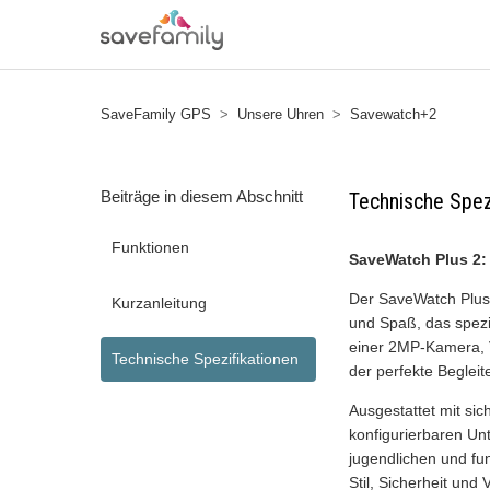
SaveFamily GPS
Unsere Uhren
Savewatch+2
Beiträge in diesem Abschnitt
Technische Spez
Funktionen
SaveWatch Plus 2: 
Der SaveWatch Plus 
Kurzanleitung
und Spaß, das spezi
einer 2MP-Kamera, V
Technische Spezifikationen
der perfekte Begleit
Ausgestattet mit sic
konfigurierbaren Un
jugendlichen und fu
Stil, Sicherheit und 