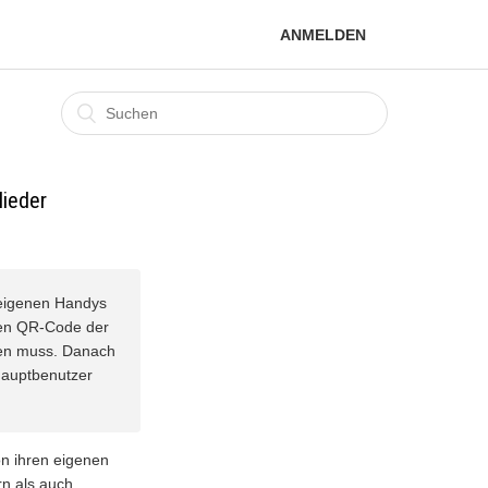
ANMELDEN
lieder
 eigenen Handys
 den QR-Code der
gen muss. Danach
Hauptbenutzer
on ihren eigenen
rn als auch