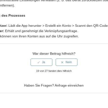
dministrative Einstellungen verwalten (z. B. das Gerät zurücksetzen od
ntfernen).
 des Prozesses
tzer:
Lädt die App herunter > Erstellt ein Konto > Scannt den QR-Code
er:
Erhält und genehmigt die Verknüpfungsanfrage.
können von ihren Konten aus auf die Uhr zugreifen.
War dieser Beitrag hilfreich?
19 von 27 fanden dies hilfreich
Haben Sie Fragen?
Anfrage einreichen