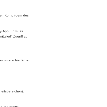
ren Konto (dem des
ly-App. Er muss
tglied" Zugriff zu
as unterschiedlichen
eitsbereichen).