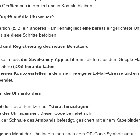
 Geräten aus informiert und in Kontakt bleiben.
ugriff auf die Uhr weiter?
rson (z. B. ein anderes Familienmitglied) eine bereits eingerichtete U
 sie diese Schritte befolgen:
ad und Registrierung des neuen Benutzers
erson muss
die SaveFamily-App
auf ihrem Telefon aus dem Google Pla
 Store (iOS)
herunterladen
.
 neues Konto erstellen
, indem sie ihre eigene E-Mail-Adresse und ein
wendet.
auf die Uhr anfordern
ppt der neue Benutzer auf
"Gerät hinzufügen"
.
 der Uhr scannen
. Dieser Code befindet sich:
der Schnalle des Armbands befestigt, gesichert mit einem Kabelbinde
genen Menü der Uhr, indem man nach dem QR-Code-Symbol sucht.