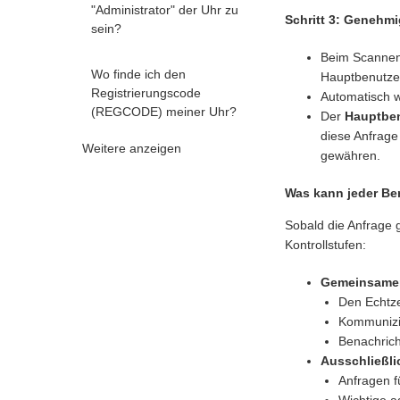
"Administrator" der Uhr zu
Schritt 3: Genehm
sein?
Beim Scannen
Wo finde ich den
Hauptbenutzer
Registrierungscode
Automatisch w
(REGCODE) meiner Uhr?
Der
Hauptbe
diese Anfrag
Weitere anzeigen
gewähren.
Was kann jeder Be
Sobald die Anfrage g
Kontrollstufen:
Gemeinsamer 
Den Echtze
Kommunizie
Benachrich
Ausschließli
Anfragen f