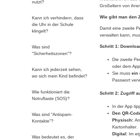
nutzt?
Großeltern von ihren
Wie gibt man den Z
Kann ich verhindern, dass
die Uhr in der Schule
Damit eine zweite Pe
klingelt?
verwalten kann, muss
Schritt 1: Downlo
Was sind
"Sicherheitszonen"?
Die zweite P
oder dem App
Kann ich jederzeit sehen,
Sie muss
ein
wo sich mein Kind befindet?
Passwort ver
Wie funktioniert die
Schritt 2: Zugriff 
Notruftaste (SOS)?
In der App ti
Den QR-Code
Was sind "Antispam-
Physisch:
An 
Kontakte"?
Kartonhalter.
Digital:
Im ei
Was bedeutet es, der