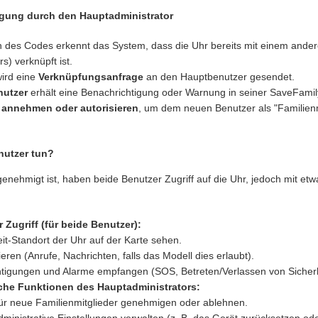
igung durch den Hauptadministrator
 des Codes erkennt das System, dass die Uhr bereits mit einem ande
s) verknüpft ist.
ird eine
Verknüpfungsanfrage
an den Hauptbenutzer gesendet.
nutzer
erhält eine Benachrichtigung oder Warnung in seiner SaveFami
e
annehmen oder autorisieren
, um dem neuen Benutzer als "Familienmi
nutzer tun?
enehmigt ist, haben beide Benutzer Zugriff auf die Uhr, jedoch mit etw
Zugriff (für beide Benutzer):
it-Standort der Uhr auf der Karte sehen.
ren (Anrufe, Nachrichten, falls das Modell dies erlaubt).
tigungen und Alarme empfangen (SOS, Betreten/Verlassen von Sicherh
che Funktionen des Hauptadministrators:
ür neue Familienmitglieder genehmigen oder ablehnen.