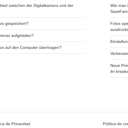
chied zwischen der Digitalkamera und der
Wie man l
SaveFami
os gespeichert?
Fotos spe
ausdruck
meras aufgeladen?
Einstellu
tos auf den Computer übertragen?
Verbesser
Neue Prin
ihr kreat
tica de Privacidad
Política de co