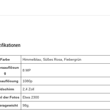
ifikationen
Farbe
Himmelblau, Süßes Rosa, Fiebergrün
raauflösun
8 MP
g
oauflösung
1080p
ldschirm
2,4 Zoll
l der Fotos
Etwa 2300
eragewicht
98g.