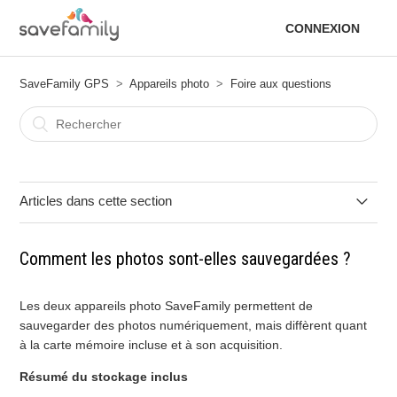
CONNEXION
SaveFamily GPS
Appareils photo
Foire aux questions
Articles dans cette section
Quelle est la différence entre l'Appareil photo instantané et
Comment les photos sont-elles sauvegardées ?
le numérique ?
Comment les photos sont-elles sauvegardées ?
Les deux appareils photo SaveFamily permettent de
sauvegarder des photos numériquement, mais diffèrent quant
à la carte mémoire incluse et à son acquisition.
Comment les caméras sont-elles chargées ?
Résumé du stockage inclus
Comment transférer les photos vers l'ordinateur ?