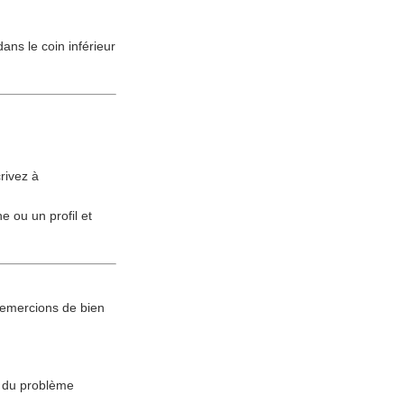
ans le coin inférieur
crivez à
e ou un profil et
remercions de bien
n du problème