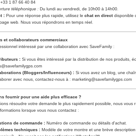
+33 1 87 66 40 84
rture téléphonique :
Du lundi au vendredi, de 10h00 à 14h00.
t :
Pour une réponse plus rapide, utilisez le
chat en direct
disponible d
e page web. Nous vous répondrons en temps réel.
es et collaborateurs commerciaux
essionnel intéressé par une collaboration avec SaveFamily :
ributeurs :
Si vous êtes intéressé par la distribution de nos produits, é
res@savefamilygps.com
aborations (Bloggers/Influenceurs) :
Si vous avez un blog, une chaîn
laborer avec nous, contactez-nous à : marketing@savefamilygps.com
ns fournir pour une aide plus efficace ?
ions résoudre votre demande le plus rapidement possible, nous vous 
informations lorsque vous nous contactez :
estions de commande :
Numéro de commande ou détails d'achat.
blèmes techniques :
Modèle de votre montre et une brève descriptio