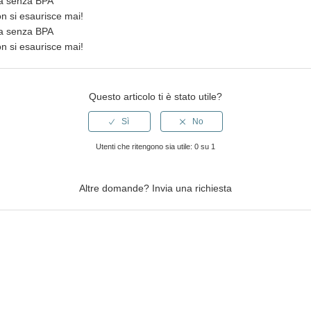
rta senza BPA
on si esaurisce mai!
rta senza BPA
on si esaurisce mai!
Questo articolo ti è stato utile?
Utenti che ritengono sia utile: 0 su 1
Altre domande?
Invia una richiesta