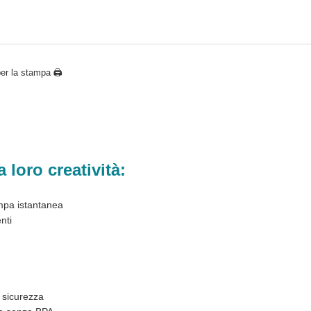
er la stampa 🖨
 loro creatività:
ampa istantanea
nti
 sicurezza