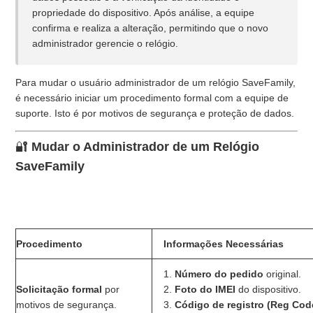
propriedade do dispositivo. Após análise, a equipe
confirma e realiza a alteração, permitindo que o novo
O que são as "Zonas de Segurança"?
administrador gerencie o relógio.
Posso ver onde o meu filho está a todo o momento?
Para mudar o usuário administrador de um relógio SaveFamily,
é necessário iniciar um procedimento formal com a equipe de
Como funciona o botão de emergência (SOS)?
suporte. Isto é por motivos de segurança e proteção de dados.
O que são os contactos "Agenda Antispam"?
🔐
Mudar o Administrador de um Relógio
SaveFamily
O que significa ser o "administrador" do relógio?
Onde encontro o código de registo (REGCODE) do meu
relógio?
Procedimento
Informações Necessárias
Mostrar mais
1.
Número do pedido
original.
Solicitação formal
por
2.
Foto do IMEI
do dispositivo.
motivos de segurança.
3.
Código de registro (Reg Cod