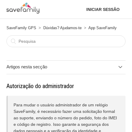
INICIAR SESSÃO
SaveFamily GPS
Dúvidas? Ajudamos-te
App SaveFamily
Artigos nesta secção
Não consigo registar o relógio na aplicação.
Autorização do administrador
Esqueci a minha palavra-passe da aplicação, como posso
recuperá-la?
Para mudar o usuário administrador de um relógio
SaveFamily, é necessário fazer uma solicitação formal
Posso controlar as aplicações que o meu filho utiliza?
ao suporte, enviando o número do pedido, foto do IMEI
e código de registro. Isso garante a segurança dos
dados pessoais e a verificação da identidade e
Posso evitar que o relógio toque na escola?