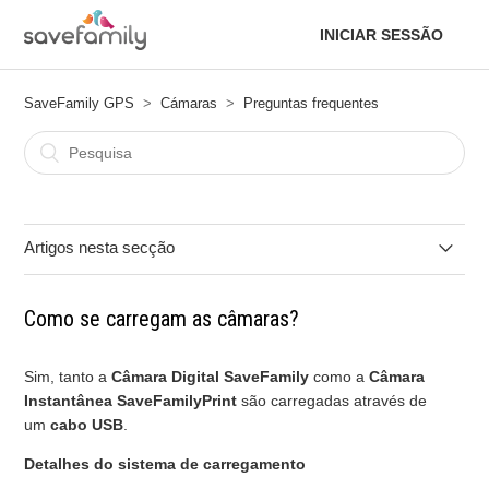
INICIAR SESSÃO
SaveFamily GPS
Cámaras
Preguntas frequentes
Artigos nesta secção
Qual é a diferença entre a Câmara Digital e a
Como se carregam as câmaras?
SaveFamilyPrint?
Como se guardam as fotos?
Sim, tanto a
Câmara Digital SaveFamily
como a
Câmara
Instantânea SaveFamilyPrint
são carregadas através de
um
cabo USB
.
Como se carregam as câmaras?
Detalhes do sistema de carregamento
Como se transferem as fotos para o computador?