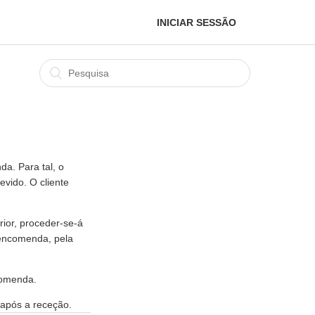
INICIAR SESSÃO
da. Para tal, o
evido. O cliente
ior, proceder-se-á
a encomenda, pela
comenda.
após a receção.