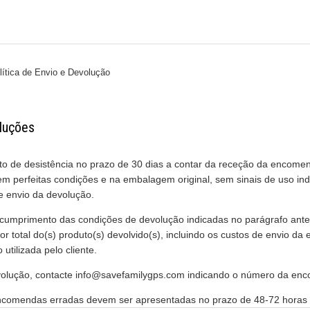
lítica de Envio e Devolução
oluções
ito de desistência no prazo de 30 dias a contar da receção da encomen
em perfeitas condições e na embalagem original, sem sinais de uso ind
e envio da devolução.
 cumprimento das condições de devolução indicadas no parágrafo anter
r total do(s) produto(s) devolvido(s), incluindo os custos de envio d
tilizada pelo cliente.
volução, contacte
info@savefamilygps.com
indicando o número da en
comendas erradas devem ser apresentadas no prazo de 48-72 horas 