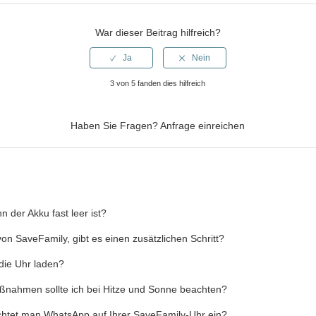
War dieser Beitrag hilfreich?
3 von 5 fanden dies hilfreich
Haben Sie Fragen?
Anfrage einreichen
n der Akku fast leer ist?
von SaveFamily, gibt es einen zusätzlichen Schritt?
die Uhr laden?
ßnahmen sollte ich bei Hitze und Sonne beachten?
 richtet man WhatsApp auf Ihrer SaveFamily-Uhr ein?