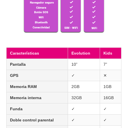
Características
Evolution
Kids
Pantalla
10”
7”
GPS
✓
✕
Memoria RAM
2GB
1GB
Memoria interna
32GB
16GB
Funda
✓
✓
Doble control parental
✓
✓