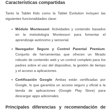
Características compartidas
Duración de la batería: Tablet Kids de 7" vs. Tablet Evolution
Tanto la Tablet Kids como la Tablet Evolution incluyen las
de 10"
siguientes funcionalidades clave:
Módulo Montessori
: Actividades y contenido basados
en la metodología Montessori para fomentar el
aprendizaje autónomo y sensorial.
Navegador Seguro y Control Parental Premium
:
Conjunto de herramientas que ofrecen un filtrado
robusto de contenido web y un control completo para los
padres sobre el uso del dispositivo, la gestión de tiempo
y el acceso a aplicaciones.
Certificación Google
: Ambas están certificadas por
Google, lo que garantiza un acceso seguro y oficial a la
tienda de aplicaciones (Google Play Store) para
descargar apps adicionales.
Principales diferencias y recomendación de