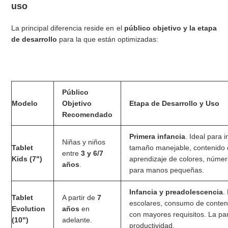
uso
La principal diferencia reside en el
público objetivo y la etapa
de desarrollo
para la que están optimizadas:
Público
Modelo
Objetivo
Etapa de Desarrollo y Uso
Recomendado
Primera infancia
. Ideal para 
Niñas y niños
Tablet
tamaño manejable, contenido 
entre
3 y 6/7
Kids (7")
aprendizaje de colores, núme
años
.
para manos pequeñas.
Infancia y preadolescencia
.
Tablet
A partir de
7
escolares, consumo de conteni
Evolution
años
en
con mayores requisitos. La pant
(10")
adelante.
productividad.