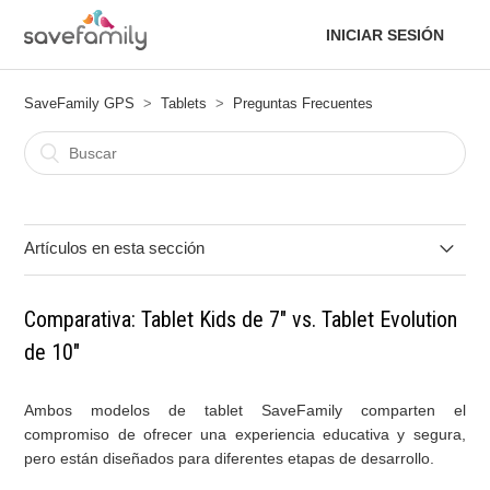
INICIAR SESIÓN
SaveFamily GPS
Tablets
Preguntas Frecuentes
Artículos en esta sección
Comparativa: Tablet Kids de 7" vs. Tablet Evolution de 10"
Comparativa: Tablet Kids de 7" vs. Tablet Evolution
de 10"
¿Se incluye la funda de silicona?
¿Las tablets SaveFamily tienen filtro de luz azul?
Ambos modelos de tablet SaveFamily comparten el
compromiso de ofrecer una experiencia educativa y segura,
pero están diseñados para diferentes etapas de desarrollo.
¿Se pueden instalar aplicaciones en las tablets
SaveFamily?