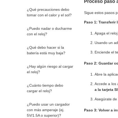
Proceso paso 
¿Qué precauciones debo
Sigue estos pasos pa
tomar con el calor y el sol?
Paso 1: Transferir 
¿Puedo nadar o ducharme
Apaga el reloj
con el reloj?
Usando un ada
¿Qué debo hacer si la
Enciende el t
batería está muy baja?
Paso 2: Guardar co
¿Hay algún riesgo al cargar
el reloj?
Abre la aplic
Accede a los 
¿Cuánto tiempo debo
a la tarjeta S
cargar el reloj?
Asegúrate de
¿Puedo usar un cargador
con más amperaje (ej.
Paso 3: Volver a ins
5V/1.5A o superior)?