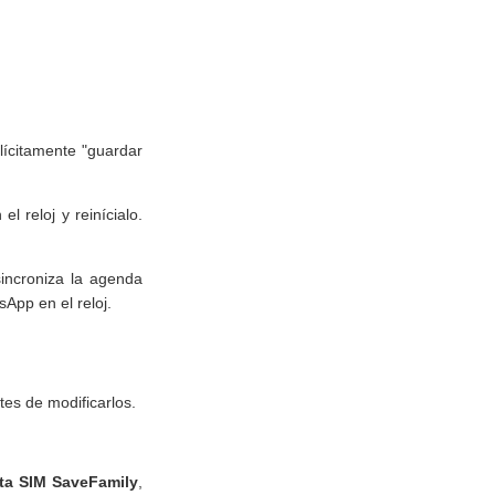
lícitamente "guardar
el reloj y reinícialo.
sincroniza la agenda
sApp en el reloj.
tes de modificarlos.
eta SIM SaveFamily
,