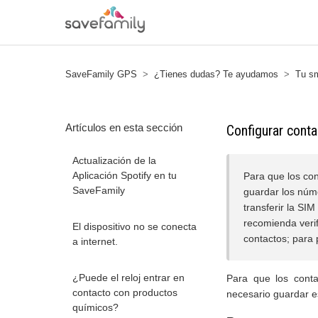
SaveFamily GPS
¿Tienes dudas? Te ayudamos
Tu sm
Artículos en esta sección
Configurar cont
Actualización de la
Aplicación Spotify en tu
Para que los co
SaveFamily
guardar los núme
transferir la SIM
recomienda verif
El dispositivo no se conecta
contactos; para 
a internet.
¿Puede el reloj entrar en
Para que los conta
contacto con productos
necesario guardar es
químicos?