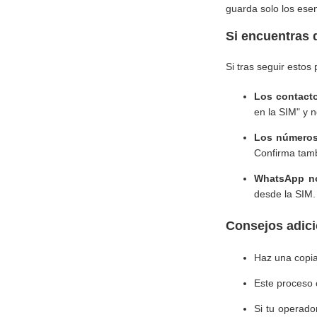
guarda solo los esen
Si encuentras d
Si tras seguir esto
Los contacto
en la SIM" y n
Los números 
Confirma tamb
WhatsApp no 
desde la SIM. 
Consejos adici
Haz una copia
Este proceso
Si tu operado