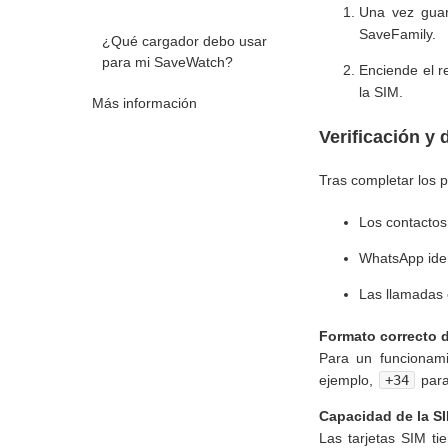
Una vez guard
SaveFamily.
¿Qué cargador debo usar
para mi SaveWatch?
Enciende el re
la SIM.
Más información
Verificación y
Tras completar los pa
Los contactos
WhatsApp iden
Las llamadas 
Formato correcto 
Para un funcionam
ejemplo,
+34
para
Capacidad de la S
Las tarjetas SIM ti