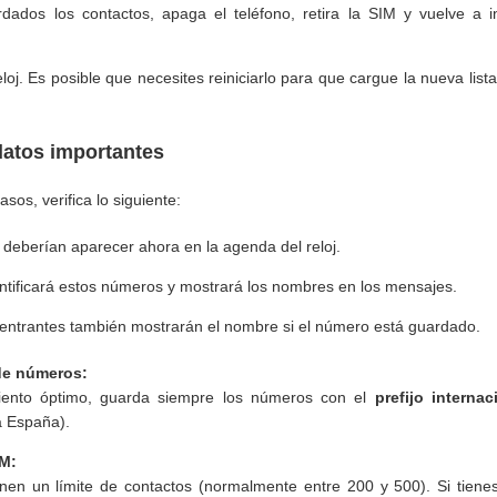
ados los contactos, apaga el teléfono, retira la SIM y vuelve a in
loj. Es posible que necesites reiniciarlo para que cargue la nueva lis
 datos importantes
sos, verifica lo siguiente:
 deberían aparecer ahora en la agenda del reloj.
tificará estos números y mostrará los nombres en los mensajes.
entrantes también mostrarán el nombre si el número está guardado.
de números:
iento óptimo, guarda siempre los números con el
prefijo internac
 España).
IM:
enen un límite de contactos (normalmente entre 200 y 500). Si tien