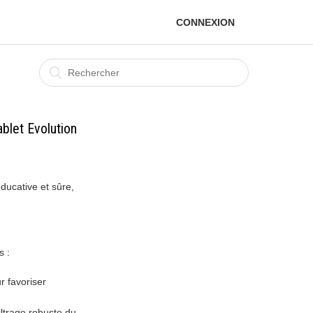
CONNEXION
ablet Evolution
ducative et sûre,
s :
r favoriser
iltrage robuste du