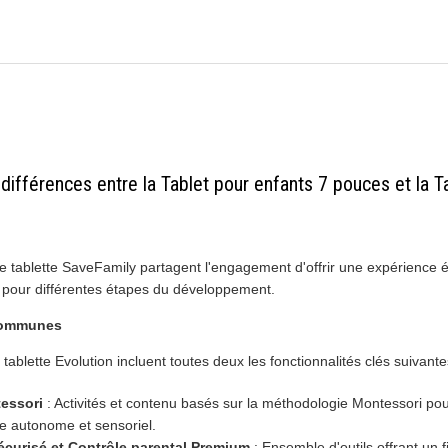
 différences entre la Tablet pour enfants 7 pouces et la T
 tablette SaveFamily partagent l'engagement d'offrir une expérience é
s pour différentes étapes du développement.
 communes
a tablette Evolution incluent toutes deux les fonctionnalités clés suivante
essori
: Activités et contenu basés sur la méthodologie Montessori pou
ge autonome et sensoriel.
écurisé et Contrôle parental Premium
: Ensemble d'outils offrant un f