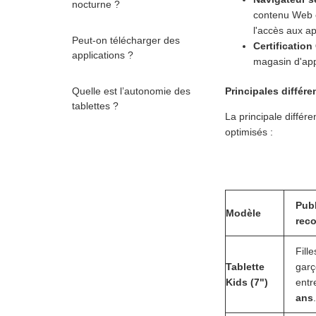
nocturne ?
contenu Web et
l'accès aux ap
Peut-on télécharger des
Certificatio
applications ?
magasin d'app
Quelle est l’autonomie des
Principales différ
tablettes ?
La principale différ
optimisés :
Publ
Modèle
rec
Fille
Tablette
gar
Kids (7")
ent
ans