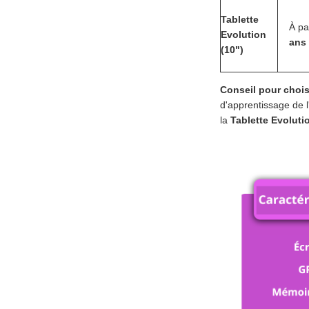
Tablette
À pa
Evolution
ans
(10")
Conseil pour chois
d'apprentissage de l
la
Tablette Evoluti