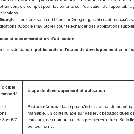
 un contrôle complet pour les parents sur l'utilisation de l'appareil, la
plications.
n Google
: Les deux sont certifiées par Google, garantissant un accès séc
lications (Google Play Store) pour télécharger des applications supplé
ences et recommandation d'utilisation
ence réside dans le
public cible et l'étape de développement
pour les
ic cible
Étape de développement et utilisation
ommandé
s et
Petite enfance.
Idéale pour s'initier au monde numériqu
çons
maniable, un contenu axé sur des jeux pédagogiques de
re
3 et 6/7
couleurs, des nombres et des premières lettres. Sa taill
.
petites mains.