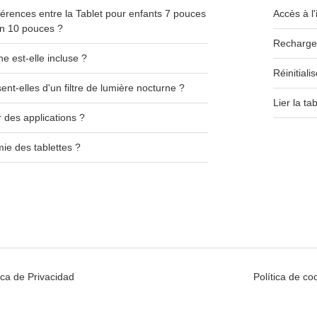
fférences entre la Tablet pour enfants 7 pouces
Accès à l
ion 10 pouces ?
Recharger
e est-elle incluse ?
Réinitiali
ent-elles d'un filtre de lumière nocturne ?
Lier la ta
 des applications ?
mie des tablettes ?
tica de Privacidad
Política de co