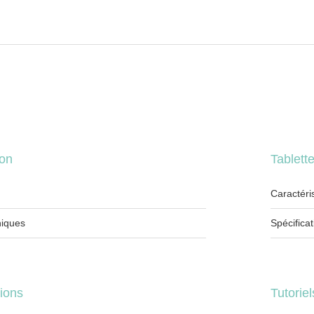
ion
Tablett
Caractéri
niques
Spécifica
ions
Tutorie