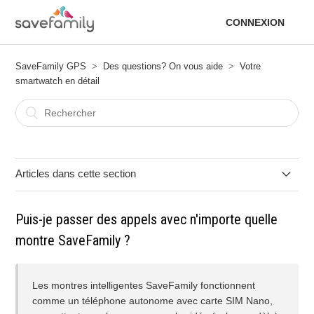
CONNEXION
SaveFamily GPS
Des questions? On vous aide
Votre
smartwatch en détail
Articles dans cette section
Mise à jour de l'application Spotify sur ta SaveFamily
Puis-je passer des appels avec n'importe quelle
montre SaveFamily ?
L'appareil ne se connecte pas à Internet.
La montre peut-elle entrer en contact avec des produits
Les montres intelligentes SaveFamily fonctionnent
chimiques ?
comme un téléphone autonome avec carte SIM Nano,