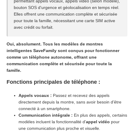
permettant appels vocaux, appels vidéo (selon modèle),
Quelles précautions dois-je prendre concernant la chaleur et
bouton SOS d'urgence et géolocalisation en temps réel.
le soleil ?
Elles offrent une communication complète et sécurisée
pour toute la famille, nécessitant une carte SIM active
avec crédit ou forfait.
Puis-je nager ou me doucher avec la montre ?
Que dois-je faire si la batterie est très faible ?
Oui, absolument. Tous les modèles de montres
intelligentes SaveFamily sont conçus pour fonctionner
comme un téléphone autonome, offrant une
Y a-t-il un risque à charger la montre ?
communication complète et sécurisée pour toute la
famille.
Combien de temps dois-je charger la montre ?
Fonctions principales de téléphone :
Puis-je utiliser un chargeur avec un ampérage plus élevé
(ex. 5V/1.5A ou plus) ?
Appels vocaux :
Passez et recevez des appels
directement depuis la montre, sans avoir besoin d'être
connecté à un smartphone.
Quel chargeur dois-je utiliser pour ma SaveWatch ?
Communication intégrale :
En plus des appels, certains
modèles incluent la fonctionnalité d'
appel vidéo
pour
Afficher plus
une communication plus proche et visuelle.