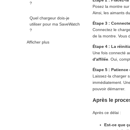
Étape 2 : Placez-la
?
Posez la montre sur
Ainsi, les aimants du
Quel chargeur dois-je
Étape 3 : Connecte
utiliser pour ma SaveWatch
Connectez le charg
?
de la montre. Vous d
Afficher plus
Étape 4 : La réiniti
Une fois connecté a
d'affilée
. Oui, comp
Étape 5 : Patience
Laissez-la charger 
immédiatement. Une 
pouvoir démarrer.
Après le proces
Après ce délai :
Est-ce que ç