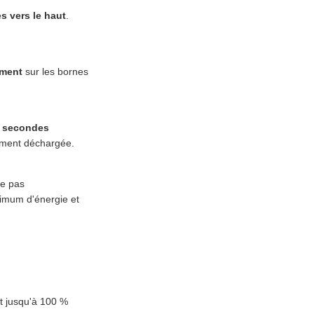
s vers le haut
.
ement
sur les bornes
0 secondes
tement déchargée.
me pas
nimum d'énergie et
t jusqu'à 100 %