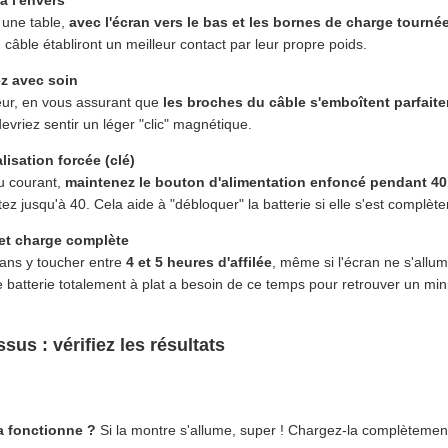
 à l'envers
 une table,
avec l'écran vers le bas et les bornes de charge tournée
 câble établiront un meilleur contact par leur propre poids.
z avec soin
eur, en vous assurant que
les broches du câble s'emboîtent parfait
evriez sentir un léger "clic" magnétique.
alisation forcée (clé)
u courant,
maintenez le bouton d'alimentation enfoncé pendant 4
tez jusqu'à 40. Cela aide à "débloquer" la batterie si elle s'est complè
 et charge complète
sans y toucher entre
4 et 5 heures d'affilée
, même si l'écran ne s'allu
batterie totalement à plat a besoin de ce temps pour retrouver un mi
sus : vérifiez les résultats
a fonctionne ?
Si la montre s'allume, super ! Chargez-la complètemen