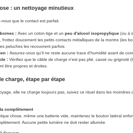
ose : un nettoyage minutieux
-nous que le contact est parfait.
 bornes :
Avec un coton-tige et un
peu d'alcool isopropylique
(ou à d
, frottez doucement les petits contacts métalliques de la montre (les b
es peluches les recouvrent parfois.
ien :
Assurez-vous qu'il ne reste aucune trace d'humidité avant de conn
ble :
Vérifiez que le câble de charge n'est pas plié, cassé ou grignoté (l
t être propres et droites.
e charge, étape par étape
toyage, elle ne charge toujours pas, suivez ce rituel dans les moindres d
-la complètement
uelque chose, même une batterie vide, maintenez le bouton latéral enfo
mplètement. Aucune petite lumière ne doit rester allumée.