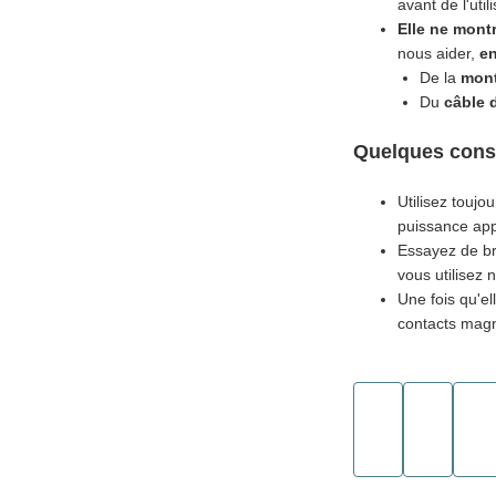
avant de l'utili
Elle ne mont
nous aider,
en
De la
mont
Du
câble 
Quelques conse
Utilisez toujo
puissance app
Essayez de b
vous utilisez 
Une fois qu'e
contacts magn