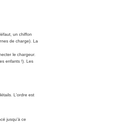
éfaut, un chiffon
ornes de charge). La
ecter le chargeur.
es enfants !). Les
étails. L'ordre est
ncé jusqu'à ce