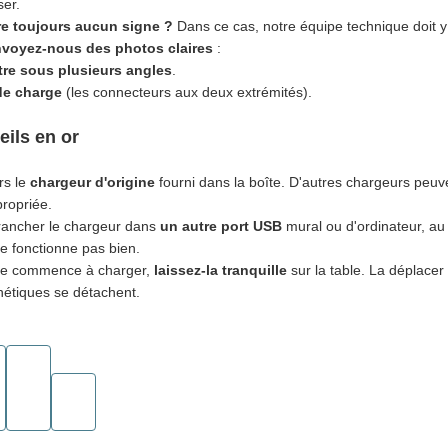
ser.
re toujours aucun signe ?
Dans ce cas, notre équipe technique doit y 
voyez-nous des photos claires
:
re sous plusieurs angles
.
de charge
(les connecteurs aux deux extrémités).
ils en or
urs le
chargeur d'origine
fourni dans la boîte. D'autres chargeurs peuve
ropriée.
rancher le chargeur dans
un autre port USB
mural ou d'ordinateur, au
ne fonctionne pas bien.
lle commence à charger,
laissez-la tranquille
sur la table. La déplacer 
étiques se détachent.