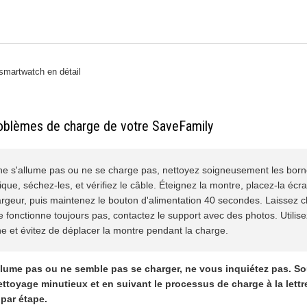
smartwatch en détail
oblèmes de charge de votre SaveFamily
 ne s'allume pas ou ne se charge pas, nettoyez soigneusement les bor
lique, séchez-les, et vérifiez le câble. Éteignez la montre, placez-la écr
rgeur, puis maintenez le bouton d'alimentation 40 secondes. Laissez c
ne fonctionne toujours pas, contactez le support avec des photos. Utilise
ne et évitez de déplacer la montre pendant la charge.
allume pas ou ne semble pas se charger, ne vous inquiétez pas. S
ettoyage minutieux et en suivant le processus de charge à la lett
 par étape.