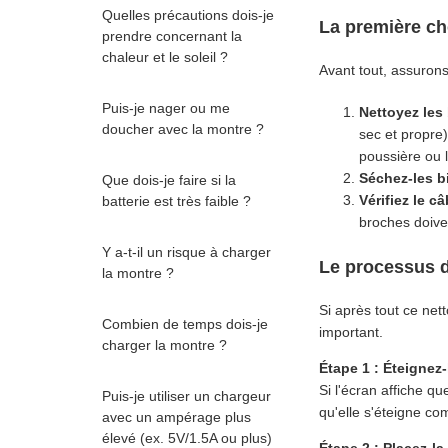
Quelles précautions dois-je
La première ch
prendre concernant la
chaleur et le soleil ?
Avant tout, assurons
Puis-je nager ou me
Nettoyez les
doucher avec la montre ?
sec et propre)
poussière ou l
Séchez-les b
Que dois-je faire si la
Vérifiez le câ
batterie est très faible ?
broches doiven
Y a-t-il un risque à charger
Le processus d
la montre ?
Si après tout ce net
Combien de temps dois-je
important.
charger la montre ?
Étape 1 : Éteignez
Si l'écran affiche q
Puis-je utiliser un chargeur
qu'elle s'éteigne co
avec un ampérage plus
élevé (ex. 5V/1.5A ou plus)