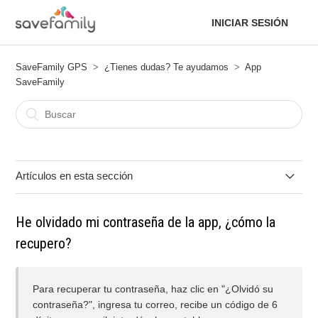
INICIAR SESIÓN
SaveFamily GPS
¿Tienes dudas? Te ayudamos
App
SaveFamily
Artículos en esta sección
No puedo registrar el reloj en la app.
He olvidado mi contraseña de la app, ¿cómo la
recupero?
He olvidado mi contraseña de la app, ¿cómo la recupero?
¿Puedo controlar las aplicaciones que usa mi hijo/a?
Para recuperar tu contraseña, haz clic en "¿Olvidó su
contraseña?", ingresa tu correo, recibe un código de 6
¿Puedo evitar que el reloj suene en el colegio?