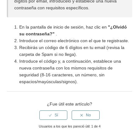
dígitos por email, introdúcelo y establece una nueva
contraseña con requisitos específicos.
¿Qué son las "Zonas de Seguridad"?
En la pantalla de inicio de sesión, haz clic en
"¿Olvidó
¿Puedo ver dónde está mi hijo/a en todo momento?
su contraseña?"
.
Introduce el correo electrónico con el que te registraste.
¿Cómo funciona el botón de emergencias (SOS)?
Recibirás un código de 6 dígitos en tu email (revisa la
carpeta de Spam si no llega).
Introduce el código y, a continuación, establece una
¿Qué son los contactos de "Agenda Antispam"?
nueva contraseña con los mismos requisitos de
seguridad (8-16 caracteres, un número, sin
¿Qué significa ser el "administrador" del reloj?
espacios/mayúsculas/signos).
¿Dónde encuentro el código de registro (REGCODE) de mi
reloj?
¿Fue útil este artículo?
Más información
Usuarios a los que les pareció útil: 1 de 4