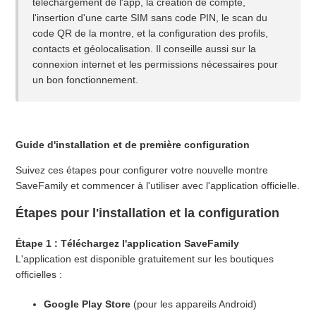
téléchargement de l'app, la création de compte,
Puis-je empêcher la montre de sonner à l'école ?
l'insertion d'une carte SIM sans code PIN, le scan du
code QR de la montre, et la configuration des profils,
contacts et géolocalisation. Il conseille aussi sur la
Que sont les "Zones de sécurité" ?
connexion internet et les permissions nécessaires pour
un bon fonctionnement.
Puis-je voir où se trouve mon enfant à tout moment ?
Comment fonctionne le bouton d'urgence (SOS) ?
Guide d'installation et de première configuration
Que sont les contacts "Agenda Antispam" ?
Suivez ces étapes pour configurer votre nouvelle montre
SaveFamily et commencer à l'utiliser avec l'application officielle.
Que signifie être l'« administrateur » de la montre ?
Étapes pour l'installation et la configuration
Où puis-je trouver le code d'enregistrement (REGCODE) de
Étape 1 : Téléchargez l'application SaveFamily
ma montre ?
L'application est disponible gratuitement sur les boutiques
Afficher plus
officielles :
Google Play Store
(pour les appareils Android)