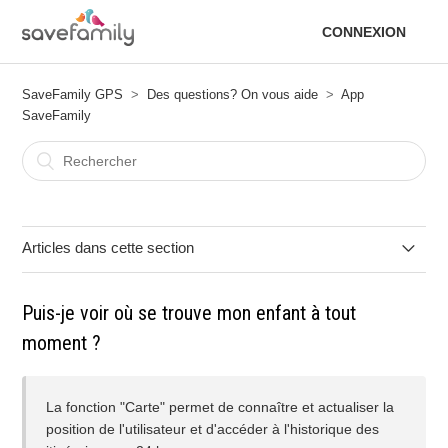
CONNEXION
SaveFamily GPS
Des questions? On vous aide
App
SaveFamily
Articles dans cette section
Je n'arrive pas à enregistrer la montre dans l'application.
Puis-je voir où se trouve mon enfant à tout
moment ?
J'ai oublié mon mot de passe de l'application, comment le
récupérer ?
La fonction "Carte" permet de connaître et actualiser la
Puis-je contrôler les applications que mon enfant utilise ?
position de l'utilisateur et d'accéder à l'historique des