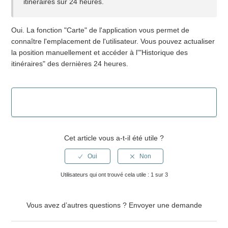
itinéraires sur 24 heures.
Puis-je empêcher la montre de sonner à l'école ?
Oui. La fonction "Carte" de l'application vous permet de
Que sont les "Zones de sécurité" ?
connaître l'emplacement de l'utilisateur. Vous pouvez actualiser
la position manuellement et accéder à l'"Historique des
Puis-je voir où se trouve mon enfant à tout moment ?
itinéraires" des dernières 24 heures.
Comment fonctionne le bouton d'urgence (SOS) ?
Que sont les contacts "Agenda Antispam" ?
Cet article vous a-t-il été utile ?
Que signifie être l'« administrateur » de la montre ?
Où puis-je trouver le code d'enregistrement (REGCODE) de
Utilisateurs qui ont trouvé cela utile : 1 sur 3
ma montre ?
Afficher plus
Vous avez d’autres questions ?
Envoyer une demande