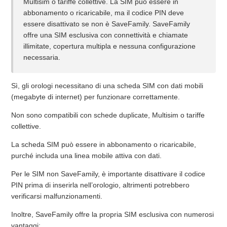
Multisim o tariffe collettive. La SIM può essere in
C'è un vincolo di permanenza o un impegno contrattuale?
abbonamento o ricaricabile, ma il codice PIN deve
essere disattivato se non è SaveFamily. SaveFamily
offre una SIM esclusiva con connettività e chiamate
La SIM ha il roaming?
illimitate, copertura multipla e nessuna configurazione
necessaria.
Quanto tempo ci vuole per l'attivazione della SIM dopo
l'acquisto?
Sì, gli orologi necessitano di una scheda SIM con dati mobili
(megabyte di internet) per funzionare correttamente.
Cosa include il servizio di connettività?
Non sono compatibili con schede duplicate, Multisim o tariffe
Come attivo la SIM?
collettive.
La scheda SIM può essere in abbonamento o ricaricabile,
Quali vantaggi offre la SIM SaveFamily rispetto ad altre?
purché includa una linea mobile attiva con dati.
Per le SIM non SaveFamily, è importante disattivare il codice
La mia SIM non è di SaveFamily, c'è un passaggio
PIN prima di inserirla nell’orologio, altrimenti potrebbero
aggiuntivo?
verificarsi malfunzionamenti.
Vedi altro
Inoltre, SaveFamily offre la propria SIM esclusiva con numerosi
vantaggi: