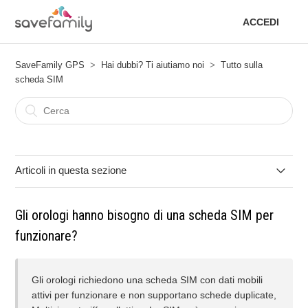
ACCEDI
SaveFamily GPS
Hai dubbi? Ti aiutiamo noi
Tutto sulla
scheda SIM
Articoli in questa sezione
Come cambiare il metodo di pagamento di un abbonamento
Gli orologi hanno bisogno di una scheda SIM per
cancellato o non riuscito
funzionare?
Posso restituire la SIM se non mi convince?
Gli orologi richiedono una scheda SIM con dati mobili
Cosa fare se non ricevo l'email di attivazione?
attivi per funzionare e non supportano schede duplicate,