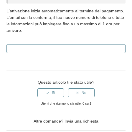
C'è un vincolo di permanenza o un impegno contrattuale?
L'attivazione inizia automaticamente al termine del pagamento.
L'email con la conferma, il tuo nuovo numero di telefono e tutte
La SIM ha il roaming?
le informazioni può impiegare fino a un massimo di 1 ora per
arrivare.
Quanto tempo ci vuole per l'attivazione della SIM dopo
l'acquisto?
Cosa include il servizio di connettività?
Come attivo la SIM?
Questo articolo ti è stato utile?
Quali vantaggi offre la SIM SaveFamily rispetto ad altre?
La mia SIM non è di SaveFamily, c'è un passaggio
Utenti che ritengono sia utile: 0 su 1
aggiuntivo?
Vedi altro
Altre domande?
Invia una richiesta