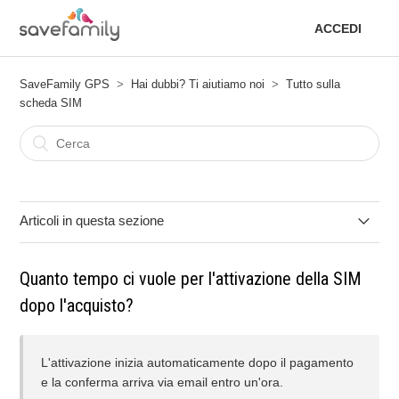
ACCEDI
SaveFamily GPS
Hai dubbi? Ti aiutiamo noi
Tutto sulla
scheda SIM
Articoli in questa sezione
Come cambiare il metodo di pagamento di un abbonamento
Quanto tempo ci vuole per l'attivazione della SIM
cancellato o non riuscito
dopo l'acquisto?
Posso restituire la SIM se non mi convince?
L'attivazione inizia automaticamente dopo il pagamento
Cosa fare se non ricevo l'email di attivazione?
e la conferma arriva via email entro un'ora.