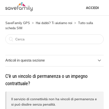
ACCEDI
SaveFamily GPS
Hai dubbi? Ti aiutiamo noi
Tutto sulla
scheda SIM
Articoli in questa sezione
Come cambiare il metodo di pagamento di un abbonamento
C'è un vincolo di permanenza o un impegno
cancellato o non riuscito
contrattuale?
Posso restituire la SIM se non mi convince?
Il servizio di connettività non ha vincoli di permanenza e
Cosa fare se non ricevo l'email di attivazione?
si può disdire senza penalità.