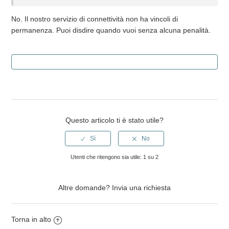
C'è un vincolo di permanenza o un impegno contrattuale?
No. Il nostro servizio di connettività non ha vincoli di
permanenza. Puoi disdire quando vuoi senza alcuna penalità.
La SIM ha il roaming?
Quanto tempo ci vuole per l'attivazione della SIM dopo
l'acquisto?
Cosa include il servizio di connettività?
Questo articolo ti è stato utile?
Come attivo la SIM?
Quali vantaggi offre la SIM SaveFamily rispetto ad altre?
Utenti che ritengono sia utile: 1 su 2
La mia SIM non è di SaveFamily, c'è un passaggio
Altre domande?
Invia una richiesta
aggiuntivo?
Vedi altro
Torna in alto