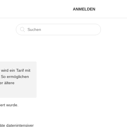
ANMELDEN
ird ein Tarif mit
 So ermöglichen
r ältere
iert wurde.
te datenintensiver