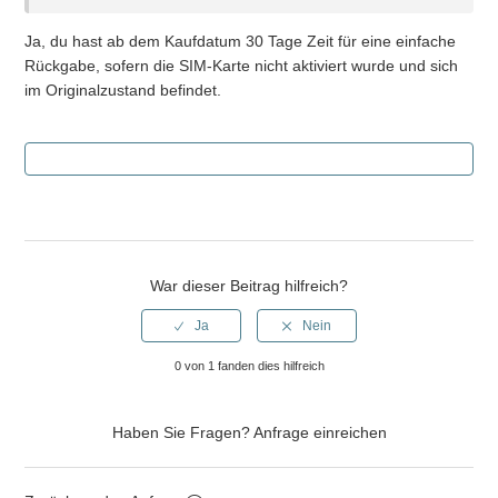
Ja, du hast ab dem Kaufdatum 30 Tage Zeit für eine einfache
Gibt es eine Mindestvertragslaufzeit oder Verpflichtung?
Rückgabe, sofern die SIM-Karte nicht aktiviert wurde und sich
im Originalzustand befindet.
Hat die SIM Roaming?
Wie lange dauert es, bis die SIM nach dem Kauf aktiviert
wird?
Was beinhaltet der Konnektivitätsdienst?
War dieser Beitrag hilfreich?
Wie aktiviere ich die SIM-Karte?
Welche Vorteile bietet die SaveFamily-SIM-Karte im
0 von 1 fanden dies hilfreich
Vergleich zu anderen?
Meine SIM ist nicht von SaveFamily, gibt es einen
Haben Sie Fragen?
Anfrage einreichen
zusätzlichen Schritt?