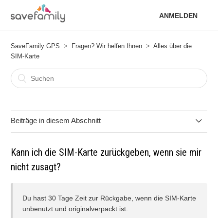
ANMELDEN
SaveFamily GPS
Fragen? Wir helfen Ihnen
Alles über die
SIM-Karte
Beiträge in diesem Abschnitt
Wie Sie die Zahlungsmethode bei einem gekündigten oder
Kann ich die SIM-Karte zurückgeben, wenn sie mir
fehlgeschlagenen Abonnement ändern
nicht zusagt?
Kann ich die SIM-Karte zurückgeben, wenn sie mir nicht
zusagt?
Du hast 30 Tage Zeit zur Rückgabe, wenn die SIM-Karte
unbenutzt und originalverpackt ist.
Was tun, wenn die Aktivierungs-E-Mail nicht ankommt?