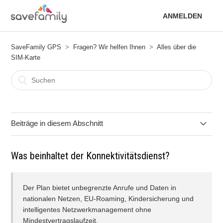
ANMELDEN
SaveFamily GPS
Fragen? Wir helfen Ihnen
Alles über die
SIM-Karte
Beiträge in diesem Abschnitt
Wie Sie die Zahlungsmethode bei einem gekündigten oder
Was beinhaltet der Konnektivitätsdienst?
fehlgeschlagenen Abonnement ändern
Kann ich die SIM-Karte zurückgeben, wenn sie mir nicht
Der Plan bietet unbegrenzte Anrufe und Daten in
zusagt?
nationalen Netzen, EU-Roaming, Kindersicherung und
intelligentes Netzwerkmanagement ohne
Was tun, wenn die Aktivierungs-E-Mail nicht ankommt?
Mindestvertragslaufzeit.