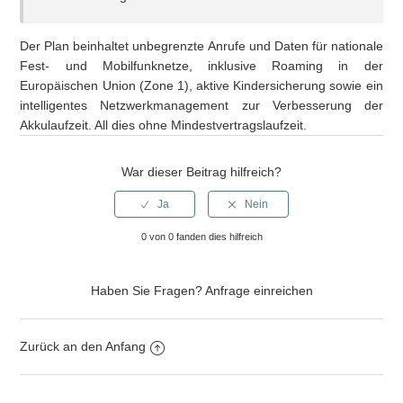
Gibt es eine Mindestvertragslaufzeit oder Verpflichtung?
Der Plan beinhaltet unbegrenzte Anrufe und Daten für nationale
Fest- und Mobilfunknetze, inklusive Roaming in der
Hat die SIM Roaming?
Europäischen Union (Zone 1), aktive Kindersicherung sowie ein
intelligentes Netzwerkmanagement zur Verbesserung der
Akkulaufzeit. All dies ohne Mindestvertragslaufzeit.
Wie lange dauert es, bis die SIM nach dem Kauf aktiviert
wird?
War dieser Beitrag hilfreich?
Was beinhaltet der Konnektivitätsdienst?
0 von 0 fanden dies hilfreich
Wie aktiviere ich die SIM-Karte?
Welche Vorteile bietet die SaveFamily-SIM-Karte im
Haben Sie Fragen?
Anfrage einreichen
Vergleich zu anderen?
Zurück an den Anfang
Meine SIM ist nicht von SaveFamily, gibt es einen
zusätzlichen Schritt?