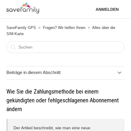
ANMELDEN
SaveFamily GPS
Fragen? Wir helfen Ihnen
Alles über die
SIM-Karte
Beiträge in diesem Abschnitt
Wie Sie die Zahlungsmethode bei einem gekündigten oder
Wie Sie die Zahlungsmethode bei einem
fehlgeschlagenen Abonnement ändern
gekündigten oder fehlgeschlagenen Abonnement
Kann ich die SIM-Karte zurückgeben, wenn sie mir nicht
ändern
zusagt?
Der Artikel beschreibt, wie man eine neue
Was tun, wenn die Aktivierungs-E-Mail nicht ankommt?