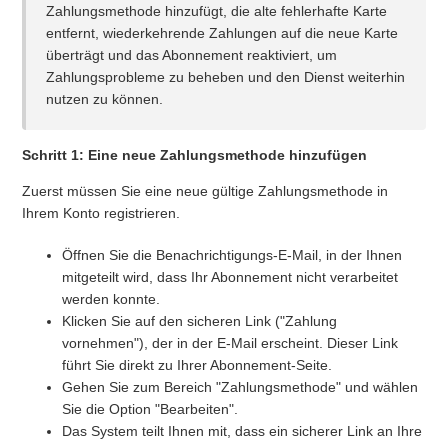
Zahlungsmethode hinzufügt, die alte fehlerhafte Karte
entfernt, wiederkehrende Zahlungen auf die neue Karte
Gibt es eine Mindestvertragslaufzeit oder Verpflichtung?
überträgt und das Abonnement reaktiviert, um
Zahlungsprobleme zu beheben und den Dienst weiterhin
Hat die SIM Roaming?
nutzen zu können.
Wie lange dauert es, bis die SIM nach dem Kauf aktiviert
Schritt 1: Eine neue Zahlungsmethode hinzufügen
wird?
Zuerst müssen Sie eine neue gültige Zahlungsmethode in
Ihrem Konto registrieren.
Was beinhaltet der Konnektivitätsdienst?
Öffnen Sie die Benachrichtigungs-E-Mail, in der Ihnen
Wie aktiviere ich die SIM-Karte?
mitgeteilt wird, dass Ihr Abonnement nicht verarbeitet
werden konnte.
Welche Vorteile bietet die SaveFamily-SIM-Karte im
Klicken Sie auf den sicheren Link ("Zahlung
Vergleich zu anderen?
vornehmen"), der in der E-Mail erscheint. Dieser Link
führt Sie direkt zu Ihrer Abonnement-Seite.
Gehen Sie zum Bereich "Zahlungsmethode" und wählen
Meine SIM ist nicht von SaveFamily, gibt es einen
Sie die Option "Bearbeiten".
zusätzlichen Schritt?
Das System teilt Ihnen mit, dass ein sicherer Link an Ihre